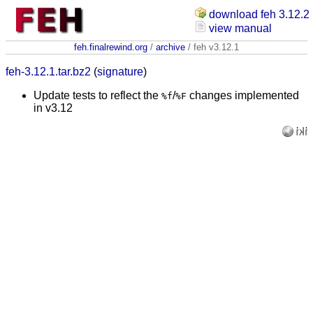
download feh 3.12.2
view manual
feh.finalrewind.org
/
archive
/ feh v3.12.1
feh-3.12.1.tar.bz2
(
signature
)
Update tests to reflect the
/
changes implemented
%f
%F
in v3.12